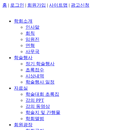
홈
|
로그인
|
회원가입
|
사이트맵
|
광고신청
학회소개
인사말
회칙
임원진
연혁
사무국
학술행사
정기 학술행사
초록접수
시상내역
학술행사 일정
자료실
학술대회 초록집
강의 PPT
강의 동영상
학술지 및 간행물
학회앨범
회원광장