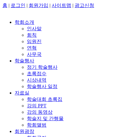
홈
|
로그인
|
회원가입
|
사이트맵
|
광고신청
학회소개
인사말
회칙
임원진
연혁
사무국
학술행사
정기 학술행사
초록접수
시상내역
학술행사 일정
자료실
학술대회 초록집
강의 PPT
강의 동영상
학술지 및 간행물
학회앨범
회원광장